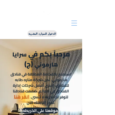
شركه مناره طابه لاداره و تشغيل الفنادق
الدخول للموارد البشرية
مرحباً بكم في
سرايا
(ج)
هارموني
استمتع بالفخامة المطلقة في فنادق
هارموني. نحن شركة مناره طابه
للفنادق، إحدى أفضل شركات إدارة
الفنادق في العالم. صُممت فنادقنا
انقر هنا
لتوفر لك تجربة لا تُنسى.
لحجز إقامتك الآن.
موقعنا علي الخريطه