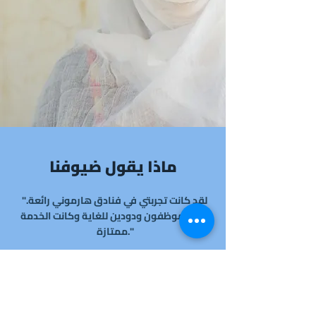
ماذا يقول ضيوفنا
"لقد كانت تجربتي في فنادق هارموني رائعة.
كان الموظفون ودودين للغاية وكانت الخدمة
ممتازة."