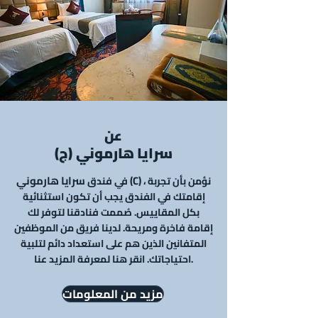
عن
سرايا هارموني
(ج)
سرايا هارموني (C)
نؤمن
بأن تجربة
،
في
فندق
إقامتك في الفندق يجب أن تكون استثنائية
بكل المقاييس. صُممت فنادقنا لتوفر لك
إقامة فاخرة ومريحة. لدينا فريق من الموظفين
المتفانين الذين هم على استعداد دائم لتلبية
احتياجاتك. انقر هنا لمعرفة المزيد عنا.
مزيد من المعلومات